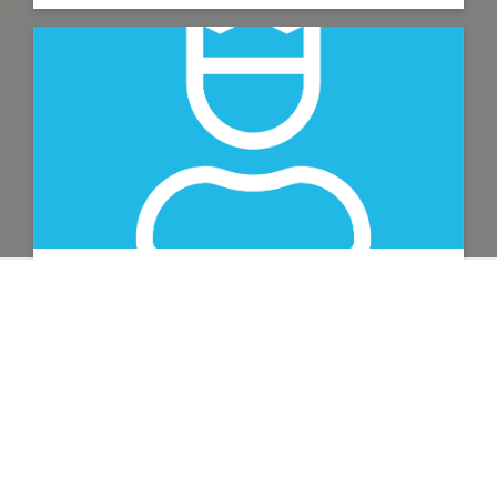
Snel inzetbaar
Capaciteitsvraagstukken kunnen niet
wachten. Wij schalen snel op met
vakkundige professionals die direct
productief zijn.